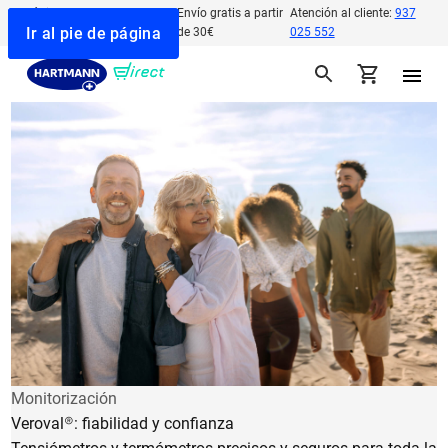
Código descuento
10% al
Envío gratis a partir
Atención al cliente:
937
Ir a la búsqueda
Ir a la navegación
Ir al contenido
Ir al pie de página
Registrarte
de 30€
025 552
Monitorización
Veroval®: fiabilidad y confianza