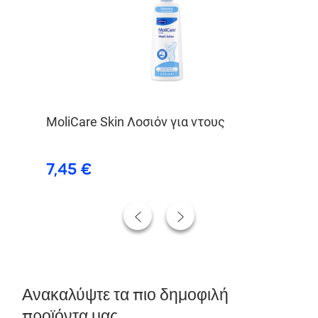
MoliCare Skin Λοσιόν για ντους
Mo
εσ
7,45 €
3
Ανακαλύψτε τα πιο δημοφιλή
προϊόντα μας