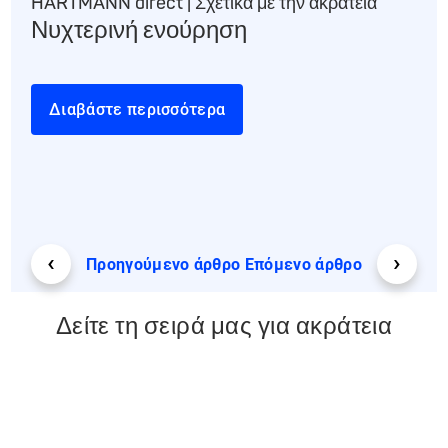
HARTMANN direct | Σχετικά με την ακράτεια
HAR
Νυχτερινή ενούρηση
Φα
ακ
Διαβάστε περισσότερα
Δ
‹
›
Προηγούμενο άρθρο
Επόμενο άρθρο
Δείτε τη σειρά μας για ακράτεια