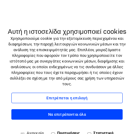
ΠΡΟΪΌΝΤΑ
Αυτή η ιστοσελίδα χρησιμοποιεί cookies
Molicare
Χρησιμοποιούμε cookie για την εξατομίκευση περιεχομένου και
ΟΙ ΥΠΗΡΕΣΊΕΣ ΜΑΣ
διαφημίσεων, την παροχή λειτουργιών κοινωνικών μέσων και την
Αίτημα επιστροφής
ανάλυση της επισκεψιμότητάς μας. Επιπλέον, μοιραζόμαστε
Νέα & Άρθρα
πληροφορίες που αφορούν τον τρόπο που χρησιμοποιείτε τον
ιστότοπό μας με συνεργάτες κοινωνικών μέσων, διαφήμισης και
Επικοινωνήστε μαζί μας
αναλύσεων, οι οποίοι ενδεχομένως να τις συνδυάσουν με άλλες
ΠΡΟΪΌΝΤΑ
πληροφορίες που τους έχετε παραχωρήσει ή τις οποίες έχουν
ΟΙ ΥΠΗΡΕΣΊΕΣ ΜΑΣ
συλλέξει σε σχέση με την από μέρους σας χρήση των υπηρεσιών
τους.
Ακολουθήστε μας:
Υποστήριξη πελατών
info@gr.hartmann.info
Instagram
Επιτρέπεται η επιλογή
Tel. +30 261 0343680
Facebook
08:00 - 16:00
Να επιτρέπονται όλα
Linkedin
Αναγκαία
Προτιμήσεις
Στατιστικά
X