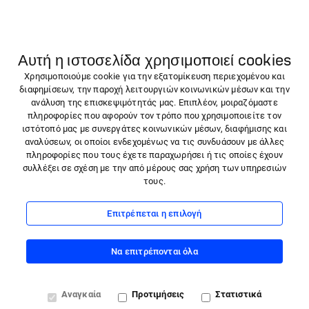
ΠΡΟΪΌΝΤΑ
Αυτή η ιστοσελίδα χρησιμοποιεί cookies
Molicare
Χρησιμοποιούμε cookie για την εξατομίκευση περιεχομένου και
ΟΙ ΥΠΗΡΕΣΊΕΣ ΜΑΣ
διαφημίσεων, την παροχή λειτουργιών κοινωνικών μέσων και την
Αίτημα επιστροφής
ανάλυση της επισκεψιμότητάς μας. Επιπλέον, μοιραζόμαστε
Νέα & Άρθρα
πληροφορίες που αφορούν τον τρόπο που χρησιμοποιείτε τον
ιστότοπό μας με συνεργάτες κοινωνικών μέσων, διαφήμισης και
Επικοινωνήστε μαζί μας
αναλύσεων, οι οποίοι ενδεχομένως να τις συνδυάσουν με άλλες
ΠΡΟΪΌΝΤΑ
πληροφορίες που τους έχετε παραχωρήσει ή τις οποίες έχουν
ΟΙ ΥΠΗΡΕΣΊΕΣ ΜΑΣ
συλλέξει σε σχέση με την από μέρους σας χρήση των υπηρεσιών
τους.
Ακολουθήστε μας:
Υποστήριξη πελατών
info@gr.hartmann.info
Instagram
Επιτρέπεται η επιλογή
Tel. +30 261 0343680
Facebook
08:00 - 16:00
Να επιτρέπονται όλα
Linkedin
Αναγκαία
Προτιμήσεις
Στατιστικά
X