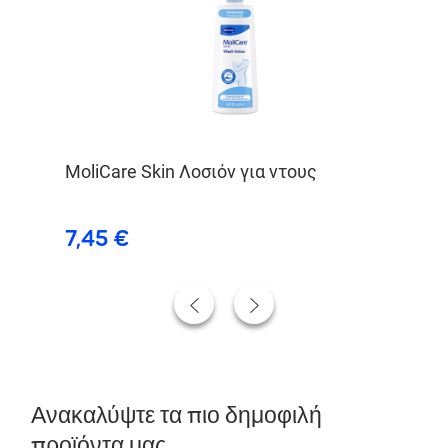
MoliCare Skin Λοσιόν για ντους
Mo
εσ
7,45 €
3
Ανακαλύψτε τα πιο δημοφιλή
προϊόντα μας