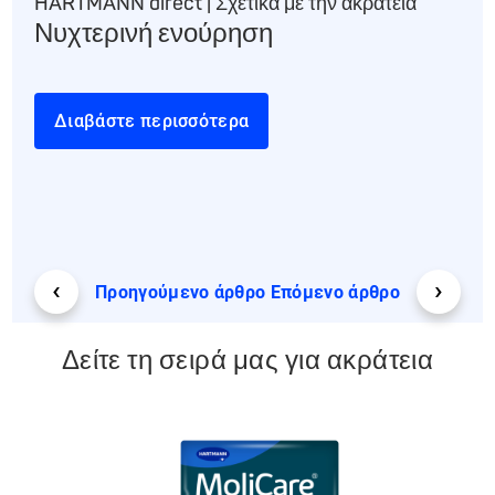
HARTMANN direct | Σχετικά με την ακράτεια
HAR
Νυχτερινή ενούρηση
Φα
ακ
Διαβάστε περισσότερα
Δ
‹
›
Προηγούμενο άρθρο
Επόμενο άρθρο
Δείτε τη σειρά μας για ακράτεια