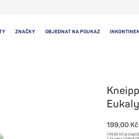
TY
ZNAČKY
OBJEDNAT NA POUKAZ
INKONTINE
Kneipp
Eukaly
199,00 Kč
199,00 Kč je (nejni
1 ks cena včetně 