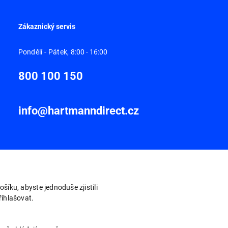
Zákaznický servis
Pondělí - Pátek,
8:00 - 16:00
800 100 150
info@hartmanndirect.cz
šíku, abyste jednoduše zjistili
ihlašovat.