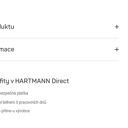
duktu
rmace
fity v HARTMANN Direct
ezpečná platba
í během 3 pracovních dnů
přímo u výrobce