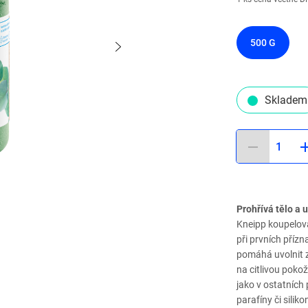
500 G
Skladem
1
Prohřívá tělo a 
Kneipp koupelová
při prvních příz
pomáhá uvolnit zt
na citlivou pokož
jako v ostatních
parafíny či silik