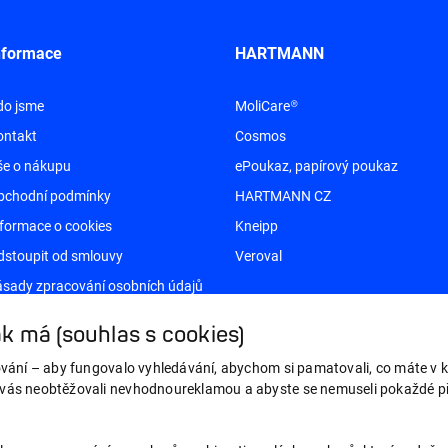
nformace
HARTMANN
do jsme
MoliCare®
ontakt
Cosmos
še o nákupu
ePoukaz, papírový poukaz
bchodní podmínky
HARTMANN CZ
formace o cookies
Kneipp
dstoupit od smlouvy
Veroval
sady zpracování osobních údajů
k má (souhlas s cookies)
ování – aby fungovalo vyhledávání, abychom si pamatovali, co máte v ko
 vás neobtěžovali nevhodnoureklamou a abyste se nemuseli pokaždé př