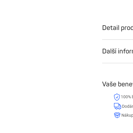
Detail pro
Další info
Vaše bene
100% b
Dodán
Nákup 