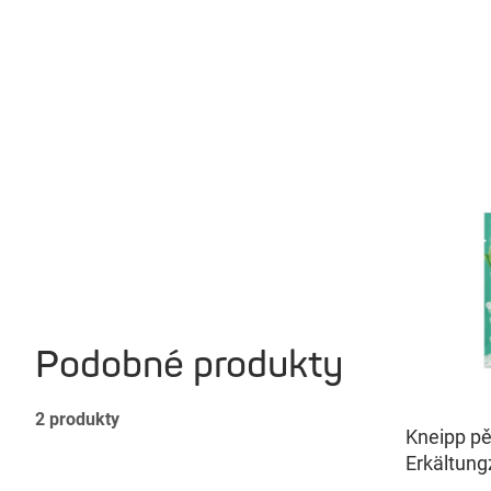
Podobné produkty
2
produkty
Kneipp pě
Erkältung