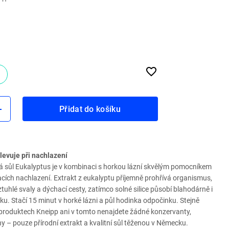
Přidat do košíku
ulevuje při nachlazení
 sůl Eukalyptus je v kombinaci s horkou lázní skvělým pomocníkem
nacích nachlazení. Extrakt z eukalyptu příjemně prohřívá organismus,
uhlé svaly a dýchací cesty, zatímco solné silice působí blahodárně i
ku. Stačí 15 minut v horké lázni a půl hodinka odpočinku. Stejně
 produktech Kneipp ani v tomto nenajdete žádné konzervanty,
ony – pouze přírodní extrakt a kvalitní sůl těženou v Německu.