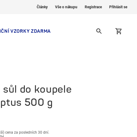
Články
Vše o nákupu
Registrace
Přihlásit se
NČNÍ VZORKY ZDARMA
 sůl do koupele
ptus 500 g
žší) cena za posledních 30 dní.
DPH