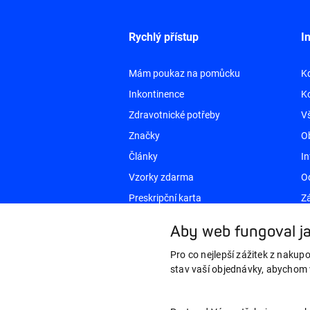
Rychlý přístup
I
Mám poukaz na pomůcku
K
Inkontinence
K
Zdravotnické potřeby
V
Značky
O
Články
In
Vzorky zdarma
O
Preskripční karta
Zá
Aby web fungoval ja
Pro co nejlepší zážitek z nakup
stav vaší objednávky, abychom