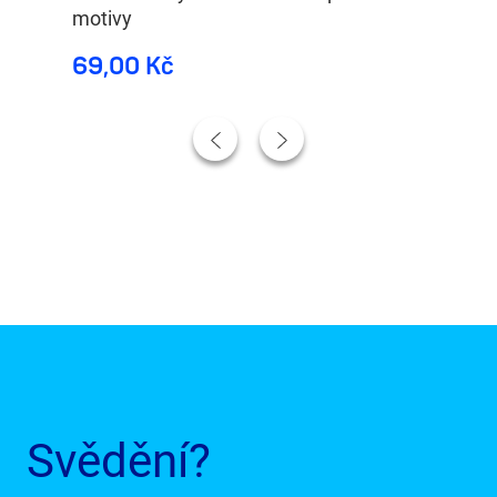
motivy
69,00 Kč
59
Svědění?