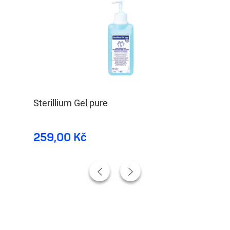
kem
Sterillium Gel pure
Ba
259,00 Kč
41