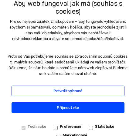
Aby web fungoval jak má (souhlas s
cookies)
info@hartmanndirect.cz
Pro co nejlepší zážitek z nakupování – aby fungovalo vyhledávání,
abychom si pamatovali, co máte v košíku, abyste jednoduše zjistili
stav vaší objednávky, abychom vás neobtěžovali
nevhodnoureklamou a abyste se nemuseli pokaždé přihlašovat.
Proto od Vás potřebujeme souhlas se zpracováním souborů cookies,
tj. malých souborů, které sedočasně ukládají ve vašem prohlížeči.
Děkujeme, že nám ho dáte a pomůžete nám web zlepšovat.Budeme
se k vašim datům chovat slušně.
Potvrdit vybrané
Přijmout vše
Technické
Preferenční
Statistické
Marketingové