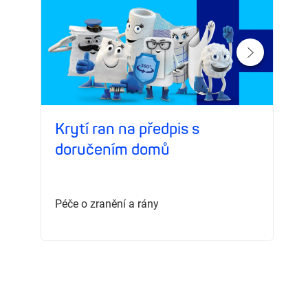
Krytí ran na předpis s
doručením domů
Péče o zranění a rány
P