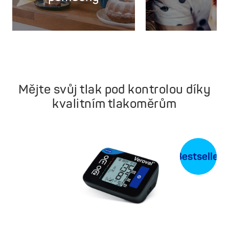
Mějte svůj tlak pod kontrolou díky
kvalitním tlakoměrům
 %
Bestseller
a