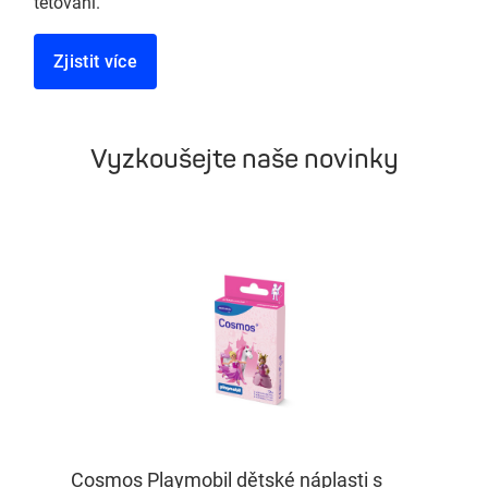
tetování.
Zjistit více
Vyzkoušejte naše novinky
Cosmos Playmobil dětské náplasti s
Kn