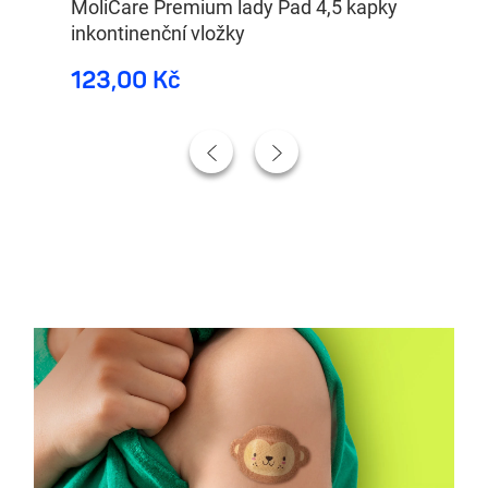
MoliCare Premium lady Pad 4,5 kapky
Kn
inkontinenční vložky
123,00 Kč
2