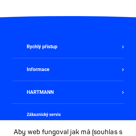
Rychlý přístup
Informace
HARTMANN
Zákaznický servis
Pondělí - Pátek,
8:00 - 16:00
Aby web fungoval jak má (souhlas s