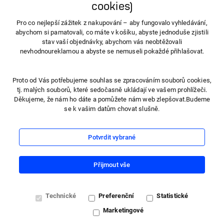
cookies)
800 100 150
Pro co nejlepší zážitek z nakupování – aby fungovalo vyhledávání,
abychom si pamatovali, co máte v košíku, abyste jednoduše zjistili
stav vaší objednávky, abychom vás neobtěžovali
info@hartmanndirect.cz
nevhodnoureklamou a abyste se nemuseli pokaždé přihlašovat.
Proto od Vás potřebujeme souhlas se zpracováním souborů cookies,
tj. malých souborů, které sedočasně ukládají ve vašem prohlížeči.
Děkujeme, že nám ho dáte a pomůžete nám web zlepšovat.Budeme
se k vašim datům chovat slušně.
Potvrdit vybrané
Přijmout vše
Technické
Preferenční
Statistické
Marketingové